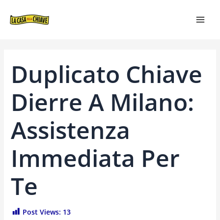
VAI
NAVIGAZIONE
MAI
AL
ARTICOLI
MEN
CONTENUTO
Duplicato Chiave
Dierre A Milano:
Assistenza
Immediata Per
Te
Post Views:
13