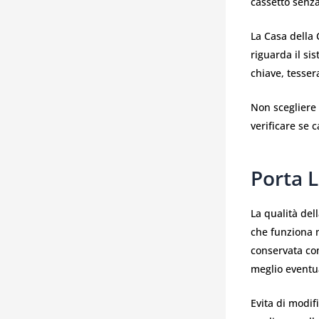
cassetto senza
La Casa della 
riguarda il si
chiave, tessera
Non scegliere 
verificare se 
Porta L
La qualità del
che funziona m
conservata co
meglio eventu
Evita di modif