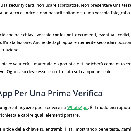
iù la security card, non usare scorciatoie. Non presentare una tess
 un altro cilindro e non basarti soltanto su una vecchia fotografia
 ciò che hai: chiavi, vecchie confezioni, documenti, eventuali codici,
ull’installazione. Anche dettagli apparentemente secondari posson
situazione.
Chiave valuterà il materiale disponibile e ti indicherà come muovert
ivo. Ogni caso deve essere controllato sul campione reale.
pp Per Una Prima Verifica
ungere il negozio puoi scrivere su
WhatsApp
. È il modo più rapido
richiesta e capire quali elementi portare.
ie nitide della chiave su entrambi i lati, mostrando bene testa, ga