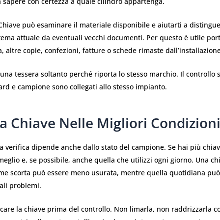
 sapere con certezza a quale cilindro appartenga.
Chiave può esaminare il materiale disponibile e aiutarti a distingue
stema attuale da eventuali vecchi documenti. Per questo è utile port
, altre copie, confezioni, fatture o schede rimaste dall’installazione
una tessera soltanto perché riporta lo stesso marchio. Il controllo 
card e campione sono collegati allo stesso impianto.
a Chiave Nelle Migliori Condizion
la verifica dipende anche dallo stato del campione. Se hai più chiav
eglio e, se possibile, anche quella che utilizzi ogni giorno. Una ch
me scorta può essere meno usurata, mentre quella quotidiana pu
ali problemi.
icare la chiave prima del controllo. Non limarla, non raddrizzarla 