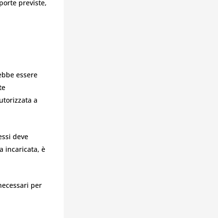
porte previste,
rebbe essere
te
utorizzata a
essi deve
a incaricata, è
necessari per