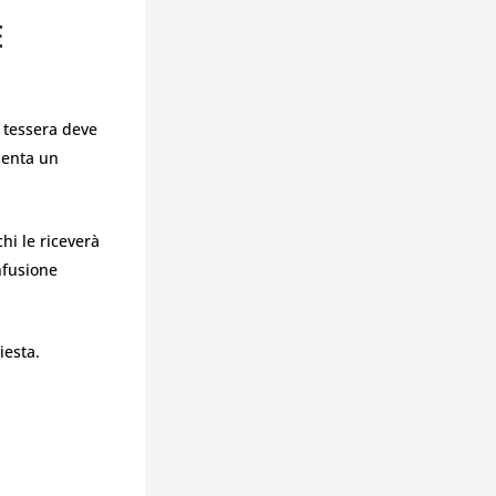
E
n tessera deve
senta un
hi le riceverà
nfusione
iesta.