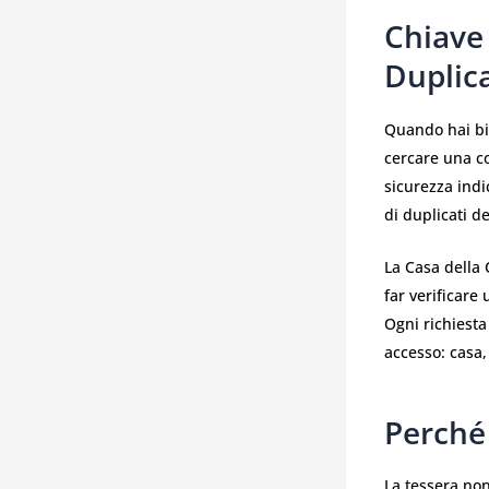
Chiave
Duplic
Quando hai b
cercare una co
sicurezza indi
di duplicati d
La Casa della 
far verificare
Ogni richiesta
accesso: casa,
Perché
La tessera no