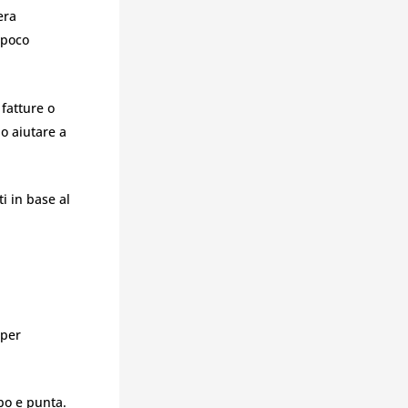
era
 poco
 fatture o
o aiutare a
i in base al
 per
mbo e punta.