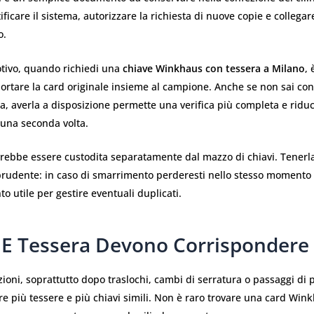
ificare il sistema, autorizzare la richiesta di nuove copie e collegar
o.
tivo, quando richiedi una
chiave Winkhaus con tessera a Milano
,
portare la card originale insieme al campione. Anche se non sai con
ia, averla a disposizione permette una verifica più completa e riduce
 una seconda volta.
vrebbe essere custodita separatamente dal mazzo di chiavi. Tenerla
prudente: in caso di smarrimento perderesti nello stesso momento s
to utile per gestire eventuali duplicati.
 E Tessera Devono Corrispondere
zioni, soprattutto dopo traslochi, cambi di serratura o passaggi di 
e più tessere e più chiavi simili. Non è raro trovare una card Win