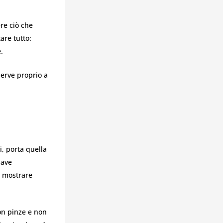
re ciò che
are tutto:
.
serve proprio a
i
i, porta quella
iave
ò mostrare
con pinze e non