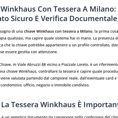
 Winkhaus Con Tessera A Milano:
ato Sicuro E Verifica Documentale
isogno di una
chiave Winkhaus con tessera a Milano
, la prima cos
pia qualsiasi, ma capire quale sistema hai in mano. La presenza de
ca che la chiave potrebbe appartenere a un profilo controllato, dove
eve essere gestita con attenzione.
Chiave, in Viale Abruzzi 88 vicino a Piazzale Loreto, è un riferiment
 una chiave Winkhaus, controllare la tessera e capire quale procedu
 viene valutata partendo dal campione reale, dall’eventuale card e 
 condominio, ufficio, negozio o immobile condiviso.
 La Tessera Winkhaus È Importan
n è un semplice documento da conservare nella confezione del cili