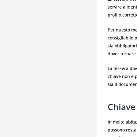
servire a ident
profilo corrett
Per questo mo
consigliabile 
sia obbligator
dover tornare
La tessera do
chiave non è 
sia il documen
Chiave
In molte abita
possono restar