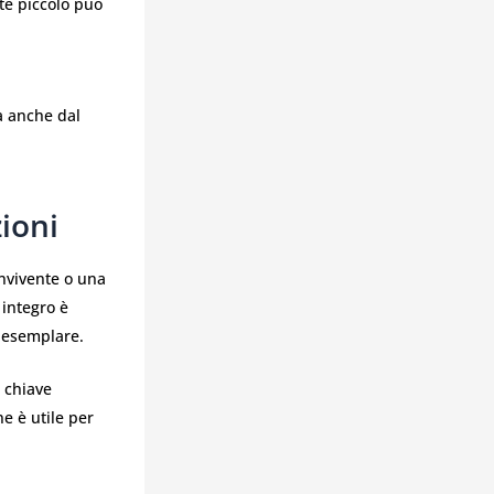
te piccolo può
a anche dal
ioni
onvivente o una
 integro è
o esemplare.
 chiave
e è utile per