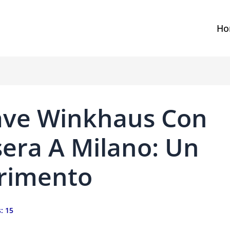
Ho
ave Winkhaus Con
sera A Milano: Un
erimento
:
15