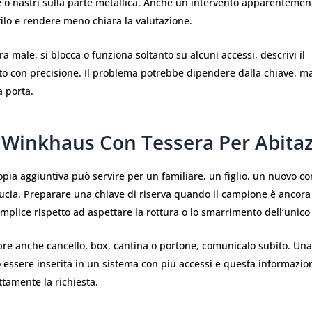
e o nastri sulla parte metallica. Anche un intervento apparentemen
ofilo e rendere meno chiara la valutazione.
ra male, si blocca o funziona soltanto su alcuni accessi, descrivi il
 con precisione. Il problema potrebbe dipendere dalla chiave, m
a porta.
 Winkhaus Con Tessera Per Abitaz
opia aggiuntiva può servire per un familiare, un figlio, un nuovo c
ucia. Preparare una chiave di riserva quando il campione è ancora
plice rispetto ad aspettare la rottura o lo smarrimento dell’unic
pre anche cancello, box, cantina o portone, comunicalo subito. Una
ssere inserita in un sistema con più accessi e questa informazion
ttamente la richiesta.