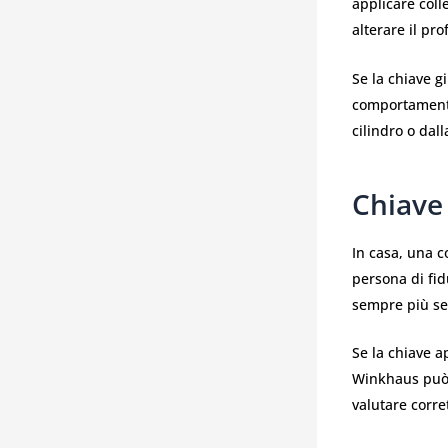
applicare coll
alterare il pr
Se la chiave gi
comportamento
cilindro o dall
Chiave
In casa, una c
persona di fid
sempre più sem
Se la chiave a
Winkhaus può e
valutare corre