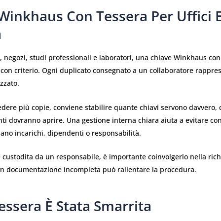
Winkhaus Con Tessera Per Uffici 
à
i, negozi, studi professionali e laboratori, una chiave Winkhaus co
 con criterio. Ogni duplicato consegnato a un collaboratore rappre
zzato.
edere più copie, conviene stabilire quante chiavi servono davvero, c
ti dovranno aprire. Una gestione interna chiara aiuta a evitare co
no incarichi, dipendenti o responsabilità.
è custodita da un responsabile, è importante coinvolgerlo nella rich
on documentazione incompleta può rallentare la procedura.
essera È Stata Smarrita