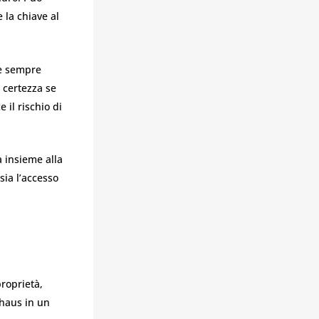
e la chiave al
 è sempre
 certezza se
 il rischio di
 insieme alla
ia l’accesso
proprietà,
khaus in un