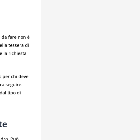
a da fare non è
lla tessera di
 la richiesta
o per chi deve
ra seguire.
dal tipo di
te
ndro. Può