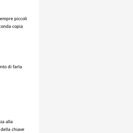
sempre piccoli
econda copia
nto di farla
sia alla
 della chiave