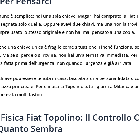
 Per Pensarci
mune è semplice: hai una sola chiave. Magari hai comprato la Fiat 
onsegnata solo quella. Oppure avevi due chiavi, ma una non la trovi
pre usato lo stesso originale e non hai mai pensato a una copia.
che una chiave unica è fragile come situazione. Finché funziona, s
o. Ma se si perde o si rovina, non hai un’alternativa immediata. Per
a fatta
prima
dell’urgenza, non quando l’urgenza è già arrivata.
iave può essere tenuta in casa, lasciata a una persona fidata o c
azzo principale. Per chi usa la Topolino tutti i giorni a Milano, è u
e evita molti fastidi.
Fisica Fiat Topolino: Il Controllo 
 Quanto Sembra