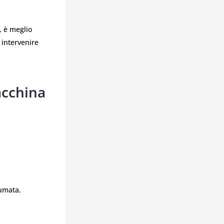
, è meglio
 intervenire
acchina
umata.