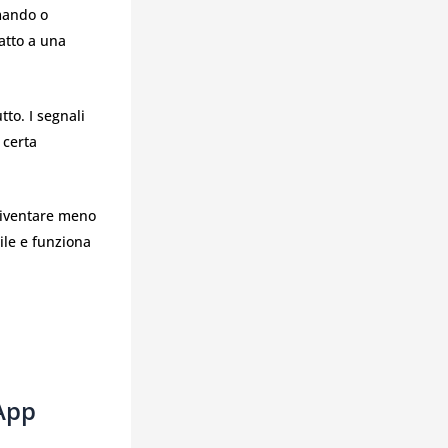
mando o
datto a una
to. I segnali
 certa
diventare meno
ile e funziona
App