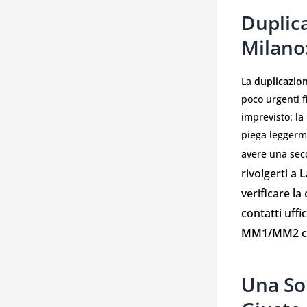
Duplic
Milano
La
duplicazio
poco urgenti f
imprevisto: la
piega leggerme
avere una sec
rivolgerti a
L
verificare la
contatti uffi
MM1/MM2
c
Una So