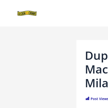
VAI
NAVIGAZIONE
AL
ARTICOLI
CONTENUTO
Dup
Mac
Mil
Post Views