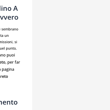
lino A
avvero
he sembrano
sta un
issioni, si
uel punto,
ano puoi
eto
, per far
La pagina
reto
omento