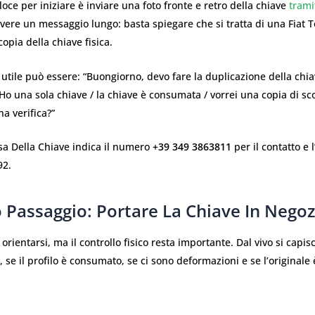
loce per iniziare è inviare una foto fronte e retro della chiave
tram
vere un messaggio lungo: basta spiegare che si tratta di una Fiat 
opia della chiave fisica.
utile può essere: “Buongiorno, devo fare la duplicazione della ch
 Ho una sola chiave / la chiave è consumata / vorrei una copia di sc
a verifica?”
Casa Della Chiave indica il numero
+39 349 3863811
per il contatto e l
92.
 Passaggio: Portare La Chiave In Negoz
 orientarsi, ma il controllo fisico resta importante. Dal vivo si capis
a, se il profilo è consumato, se ci sono deformazioni e se l’original