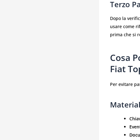
Terzo Pa
Dopo la verifi
usare come rif
prima che si r
Cosa P
Fiat To
Per evitare pas
Material
Chiav
Even
Docu