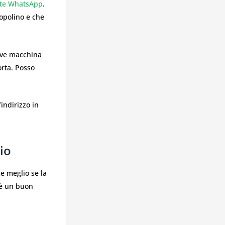
ite WhatsApp
.
Topolino e che
iave macchina
orta. Posso
’indirizzo in
io
ce meglio se la
e è un buon