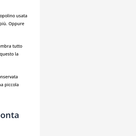
Topolino usata
 più. Oppure
embra tutto
 questo la
onservata
na piccola
Conta