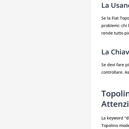
La Usan
Se la Fiat Top
problemi: chi 
rende tutto pi
La Chia
Se devi fare p
controllare. A
Topoli
Attenz
La keyword
“d
Topolino moder