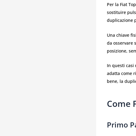
Per la Fiat To
sostituire puls
duplicazione p
Una chiave fis
da osservare s
posizione, se
In questi cas
adatta come ri
bene, la dupli
Come F
Primo P