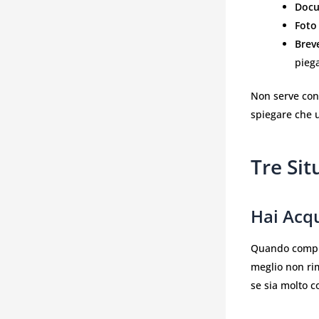
Docu
Foto 
Brev
piega
Non serve cono
spiegare che u
Tre Sit
Hai Acq
Quando compri 
meglio non rim
se sia molto 