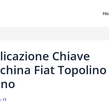
Ho
licazione Chiave
china Fiat Topolino
ano
:
17