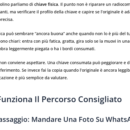
polino parliamo di
chiave fisica
. Il punto non è riparare un radioco
anti, ma verificare il profilo della chiave e capire se l’originale è a
recisa.
ica può sembrare “ancora buona” anche quando non lo è più del tut
ono chiari: entra con più fatica, gratta, gira solo se la muovi in una
mbra leggermente piegata o ha i bordi consumati.
i non conviene aspettare. Una chiave consumata può peggiorare e 
ferimento. Se invece fai la copia quando l’originale è ancora leggib
cazione è più semplice da valutare.
unziona Il Percorso Consigliato
assaggio: Mandare Una Foto Su Whats