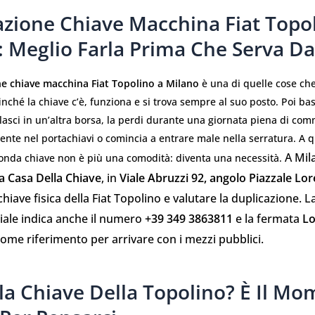
azione Chiave Macchina Fiat Topo
: Meglio Farla Prima Che Serva D
ne chiave macchina Fiat Topolino a Milano
è una di quelle cose c
inché la chiave c’è, funziona e si trova sempre al suo posto. Poi ba
 lasci in un’altra borsa, la perdi durante una giornata piena di comm
nte nel portachiavi o comincia a entrare male nella serratura. A q
A Mil
onda chiave non è più una comodità: diventa una necessità.
a Casa Della Chiave
, in
Viale Abruzzi 92, angolo Piazzale Lor
 chiave fisica della Fiat Topolino e valutare la duplicazione. 
ciale indica anche il numero
+39 349 3863811
e la fermata
Lo
ome riferimento per arrivare con i mezzi pubblici.
la Chiave Della Topolino? È Il M