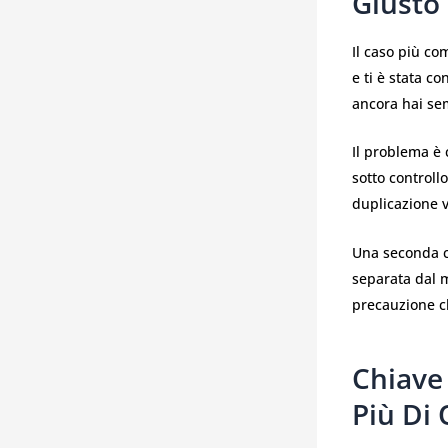
Giusto
Il caso più co
e ti è stata c
ancora hai sem
Il problema è 
sotto controll
duplicazione v
Una seconda ch
separata dal m
precauzione ch
Chiave 
Più Di