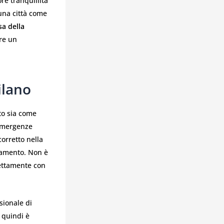
re tranquillità
una città come
sa della
are un
ilano
sto sia come
 emergenze
orretto nella
viamento. Non è
rettamente con
sionale di
 quindi è