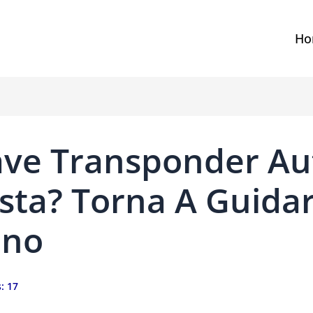
Ho
ave Transponder Au
sta? Torna A Guida
ano
:
17