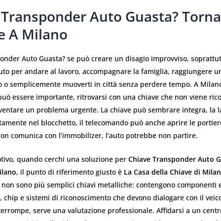
 Transponder Auto Guasta? Torna
e A Milano
onder Auto Guasta? se può creare un disagio improvviso, soprattu
uto per andare al lavoro, accompagnare la famiglia, raggiungere u
o semplicemente muoverti in città senza perdere tempo. A Milano
uò essere importante, ritrovarsi con una chiave che non viene ric
iventare un problema urgente. La chiave può sembrare integra, la
tamente nel blocchetto, il telecomando può anche aprire le portiere
on comunica con l’immobilizer, l’auto potrebbe non partire.
tivo, quando cerchi una soluzione per
Chiave Transponder Auto G
ilano
, il punto di riferimento giusto è
La Casa della Chiave di Mila
non sono più semplici chiavi metalliche: contengono componenti e
ci, chip e sistemi di riconoscimento che devono dialogare con il veic
terrompe, serve una valutazione professionale. Affidarsi a un centr