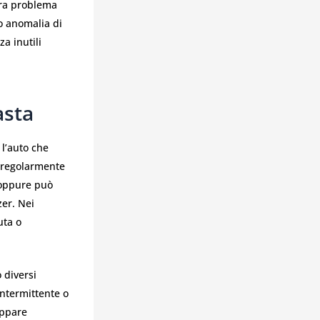
 tra problema
o anomalia di
a inutili
asta
 l’auto che
e regolarmente
, oppure può
zer. Nei
uta o
 diversi
intermittente o
appare