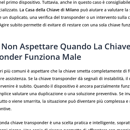
el primo dispositivo. Tuttavia, anche in questo caso è consigliabile
ializzato.
La Casa della Chiave di Milano
può aiutare a valutare la 
e un duplicato, una verifica del transponder o un intervento sulla 
gire subito permette di evitare di restare con una sola chiave fun
 Non Aspettare Quando La Chiav
onder Funziona Male
ori più comuni è aspettare che la chiave smetta completamente di 
re assistenza. Se la chiave transponder dà segnali di instabilità, 
ervenire è subito. Quando il dispositivo è ancora parzialmente fun
plice valutare una duplicazione o una soluzione preventiva. Se inv
tutto o viene smarrita, la situazione può diventare più complessa e
untive.
nda chiave transponder è una scelta pratica e intelligente, soprat