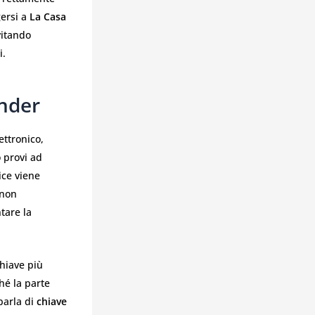
gersi a
La Casa
vitando
i.
nder
ettronico,
 provi ad
dice viene
 non
tare la
chiave più
hé la parte
parla di
chiave