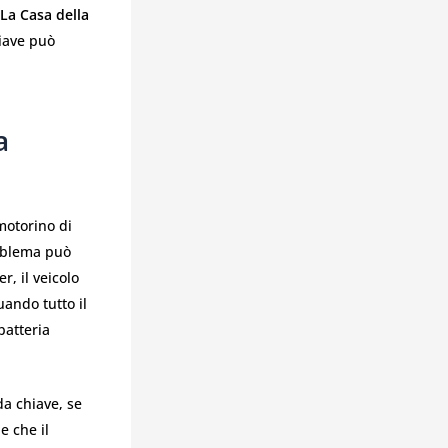
La Casa della
hiave può
a
motorino di
roblema può
r, il veicolo
ando tutto il
batteria
da chiave, se
e che il