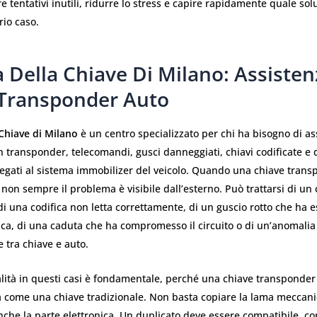
re tentativi inutili, ridurre lo stress e capire rapidamente quale sol
rio caso.
 Della Chiave Di Milano: Assisten
 Transponder Auto
 Chiave di Milano
è un centro specializzato per chi ha bisogno di as
n transponder, telecomandi, gusci danneggiati, chiavi codificate e d
llegati al sistema immobilizer del veicolo. Quando una chiave tran
 non sempre il problema è visibile dall’esterno. Può trattarsi di un 
i una codifica non letta correttamente, di un guscio rotto che ha e
ica, di una caduta che ha compromesso il circuito o di un’anomalia
 tra chiave e auto.
alità in questi casi è fondamentale, perché una chiave transponde
ta come una chiave tradizionale. Non basta copiare la lama meccani
che la parte elettronica. Un duplicato deve essere compatibile, c