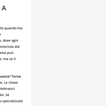
 A
tto quando hai
n
, dove ogni
onosciuta dal
 lama può
, ma se il
uasta? Torna
no
. Le chiavi
lettronici
olo. Se
o specializzato