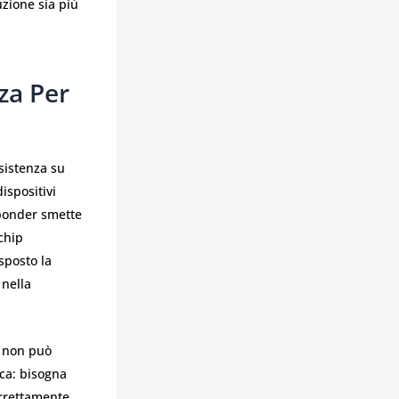
uzione sia più
za Per
sistenza su
ispositivi
sponder smette
chip
sposto la
 nella
r non può
ca: bisogna
orrettamente