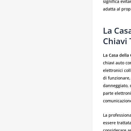
significa evita
adatta al prop
La Casa
Chiavi
La Casa della
chiavi auto co
elettronici co
di funzionare,
danneggiato, d
parte elettron
comunicazione
La profession
essere tratta
considerare an