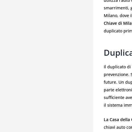
utilizza l’aut
smarrimenti, g
Milano, dove i
Chiave di Mil
duplicato prim
Duplic
Il duplicato d
prevenzione. 
future. Un dup
parte elettron
sufficiente av
il sistema imm
La Casa della
chiavi auto co