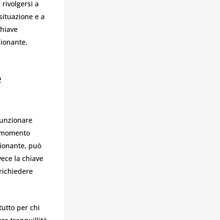
 rivolgersi a
situazione e a
chiave
zionante.
e
funzionare
il momento
zionante, può
ece la chiave
 richiedere
tutto per chi