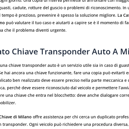
o ogni giorno. Una copia di riserva permette di affrontare con maggio
uasti, cadute, rotture del guscio o problemi di riconoscimento. In 
l tempo è prezioso, prevenire è spesso la soluzione migliore.
La Ca
ano
può valutare il tuo caso e aiutarti a capire se è il momento di f
a che il problema diventi urgente.
ato Chiave Transponder Auto A M
i una chiave transponder auto è un servizio utile sia in caso di gua
Se hai ancora una chiave funzionante, fare una copia può evitarti
licato ben realizzato deve essere preciso nella parte meccanica e c
ica, perché deve essere riconosciuto dal veicolo e permettere l’av
ere una chiave che entra nel blocchetto: deve anche dialogare cor
obilizer.
 Chiave di Milano
offre assistenza per chi cerca un duplicato profes
n transponder. Ogni veicolo può richiedere una procedura diversa,