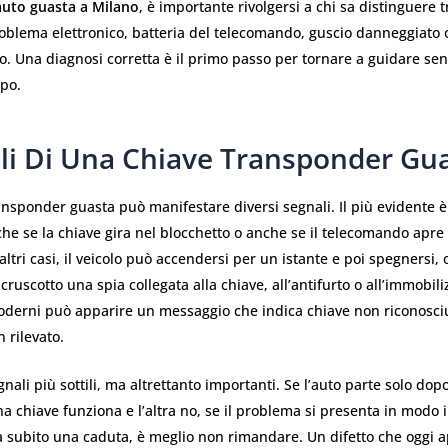
uto guasta a Milano
, è importante rivolgersi a chi sa distinguere
oblema elettronico, batteria del telecomando, guscio danneggiato 
. Una diagnosi corretta è il primo passo per tornare a guidare senz
mpo.
ali Di Una Chiave Transponder Gu
nsponder guasta può manifestare diversi segnali. Il più evidente è
he se la chiave gira nel blocchetto o anche se il telecomando apr
n altri casi, il veicolo può accendersi per un istante e poi spegnersi
cruscotto una spia collegata alla chiave, all’antifurto o all’immobili
oderni può apparire un messaggio che indica chiave non riconosci
 rilevato.
nali più sottili, ma altrettanto importanti. Se l’auto parte solo dopo
una chiave funziona e l’altra no, se il problema si presenta in modo 
a subito una caduta, è meglio non rimandare. Un difetto che oggi 