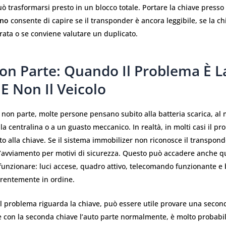
ò trasformarsi presto in un blocco totale. Portare la chiave presso
ano
consente di capire se il transponder è ancora leggibile, se la c
ata o se conviene valutare un duplicato.
on Parte: Quando Il Problema È L
E Non Il Veicolo
non parte, molte persone pensano subito alla batteria scarica, al 
la centralina o a un guasto meccanico. In realtà, in molti casi il p
to alla chiave. Se il sistema immobilizer non riconosce il transponde
l’avviamento per motivi di sicurezza. Questo può accadere anche qu
unzionare: luci accese, quadro attivo, telecomando funzionante e 
arentemente in ordine.
il problema riguarda la chiave, può essere utile provare una secon
e con la seconda chiave l’auto parte normalmente, è molto probabil