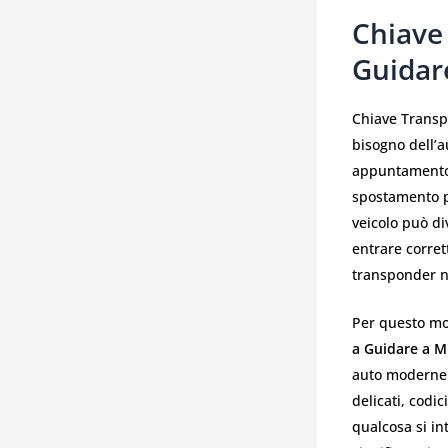
Chiave
Guidar
Chiave Transp
bisogno dell’a
appuntamento 
spostamento p
veicolo può d
entrare corret
transponder n
Per questo mo
a Guidare a M
auto moderne 
delicati, codi
qualcosa si in