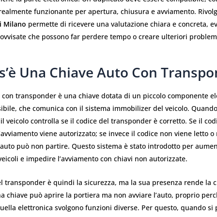
 realmente funzionante per apertura, chiusura e avviamento. Rivol
i Milano
permette di ricevere una valutazione chiara e concreta, e
ovvisate che possono far perdere tempo o creare ulteriori problem
s’è Una Chiave Auto Con Transpo
o con transponder è una chiave dotata di un piccolo componente el
ibile, che comunica con il sistema immobilizer del veicolo. Quando
 il veicolo controlla se il codice del transponder è corretto. Se il co
l’avviamento viene autorizzato; se invece il codice non viene letto o
’auto può non partire. Questo sistema è stato introdotto per aumen
veicoli e impedire l’avviamento con chiavi non autorizzate.
el transponder è quindi la sicurezza, ma la sua presenza rende la 
 chiave può aprire la portiera ma non avviare l’auto, proprio perc
ella elettronica svolgono funzioni diverse. Per questo, quando si 