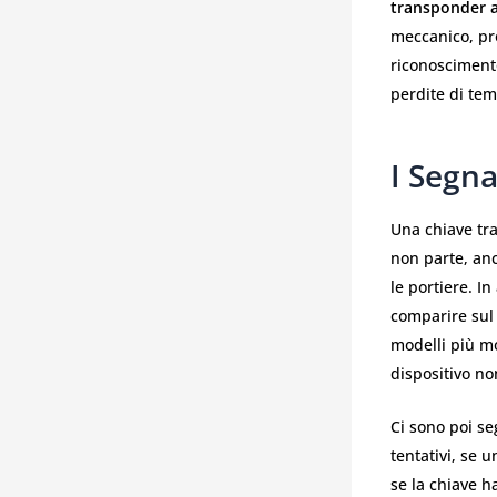
transponder a
meccanico, pr
riconoscimento
perdite di te
I Segn
Una chiave tra
non parte, anc
le portiere. I
comparire sul 
modelli più m
dispositivo non
Ci sono poi seg
tentativi, se 
se la chiave h