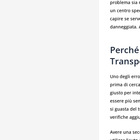
problema sia n
un centro spec
capire se serv
danneggiata. A
Perché
Transp
Uno degli err
prima di cerca
giusto per int
essere più sem
si guasta del 
verifiche aggi
Avere una seco