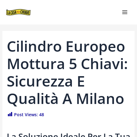
VAI
NAVIGAZIONE
MAI
AL
ARTICOLI
MEN
CONTENUTO
Cilindro Europeo
Mottura 5 Chiavi:
Sicurezza E
Qualità A Milano
Post Views:
48
La Soluzione Ideale Per La Tua