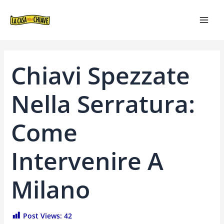
VAI
NAVIGAZIONE
MAI
AL
ARTICOLI
MEN
CONTENUTO
Chiavi Spezzate
Nella Serratura:
Come
Intervenire A
Milano
Post Views:
42