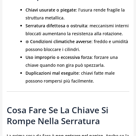
Chiavi usurate o piegate
: l’usura rende fragile la
struttura metallica.
Serratura difettosa o ostruita
: meccanismi interni
bloccati aumentano la resistenza alla rotazione.
❄️
Condizioni climatiche avverse
: freddo e umidità
possono bloccare i cilindri.
Uso improprio o eccessiva forza
: forzare una
chiave quando non gira può spezzarla.
Duplicazioni mal eseguite
: chiavi fatte male
possono rompersi più facilmente.
Cosa Fare Se La Chiave Si
Rompe Nella Serratura
La prima cosa da fare è
non entrare nel panico
. Anche se la