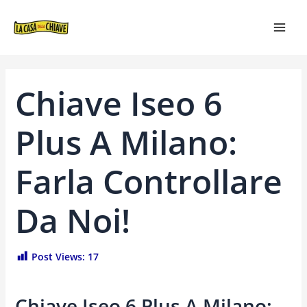
VAI
NAVIGAZIONE
MAI
AL
ARTICOLI
MEN
CONTENUTO
Chiave Iseo 6
Plus A Milano:
Farla Controllare
Da Noi!
Post Views:
17
Chiave Iseo 6 Plus A Milano: