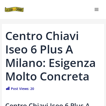
VAI
NAVIGAZIONE
MAI
AL
ARTICOLI
MEN
CONTENUTO
Centro Chiavi
Iseo 6 Plus A
Milano: Esigenza
Molto Concreta
Post Views:
20
Centro Chiavi Iseo 6 Plus A