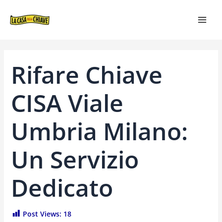
VAI
NAVIGAZIONE
MAI
AL
ARTICOLI
MEN
CONTENUTO
Rifare Chiave
CISA Viale
Umbria Milano:
Un Servizio
Dedicato
Post Views:
18