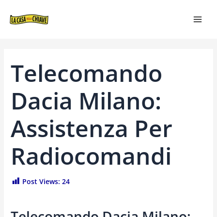
VAI
NAVIGAZIONE
MAI
AL
ARTICOLI
MEN
CONTENUTO
Telecomando
Dacia Milano:
Assistenza Per
Radiocomandi
Post Views:
24
Telecomando Dacia Milano: