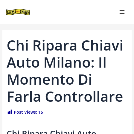
VAI
NAVIGAZIONE
MAI
AL
ARTICOLI
MEN
CONTENUTO
Chi Ripara Chiavi
Auto Milano: Il
Momento Di
Farla Controllare
Post Views:
15
Chi Ripara Chiavi Auto