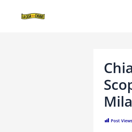
VAI
NAVIGAZIONE
AL
ARTICOLI
CONTENUTO
Chi
Scop
Mil
Post Views