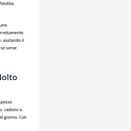
fondita,
 uno
orrettamente
, aiutando il
 se serve
Molto
 spesso
to, cadono a
al giorno. Con