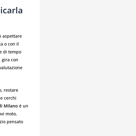
icarla
n aspettare
 o con il
ne di tempo
, gira con
 valutazione
, restare
e cerchi
di Milano
è un
avi moto,
izio pensato