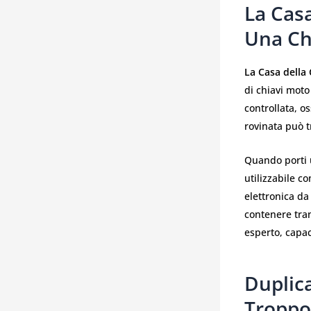
La Cas
Una Ch
La Casa della
di chiavi moto 
controllata, o
rovinata può t
Quando porti 
utilizzabile c
elettronica da
contenere tran
esperto, capac
Duplic
Troppo