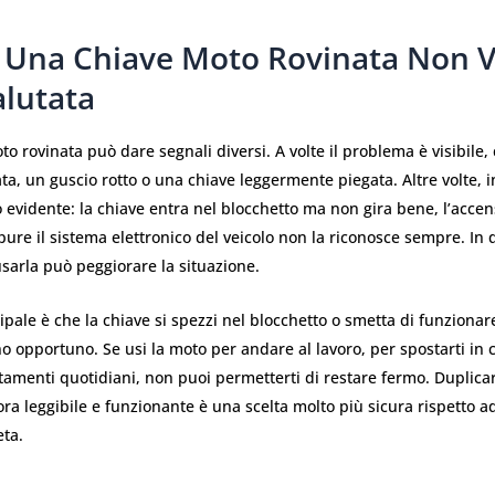
 Una Chiave Moto Rovinata Non 
alutata
o rovinata può dare segnali diversi. A volte il problema è visibile
, un guscio rotto o una chiave leggermente piegata. Altre volte, in
 evidente: la chiave entra nel blocchetto ma non gira bene, l’acce
re il sistema elettronico del veicolo non la riconosce sempre. In q
sarla può peggiorare la situazione.
ncipale è che la chiave si spezzi nel blocchetto o smetta di funzionar
pportuno. Se usi la moto per andare al lavoro, per spostarti in c
amenti quotidiani, non puoi permetterti di restare fermo. Duplicar
a leggibile e funzionante è una scelta molto più sicura rispetto ad
eta.