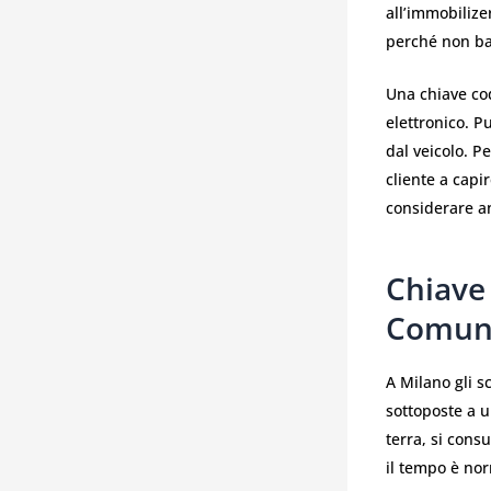
all’immobilize
perché non bas
Una chiave cod
elettronico. P
dal veicolo. P
cliente a capi
considerare a
Chiave
Comune
A Milano gli s
sottoposte a u
terra, si cons
il tempo è no