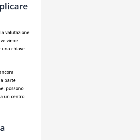
plicare
lla valutazione
iave viene
é una chiave
 ancora
na parte
che: possono
 a un centro
ia