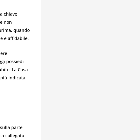
na chiave
ve non
 prima, quando
e e affidabile.
sere
ggi possiedi
ubito. La Casa
più indicata.
sulla parte
ma collegato