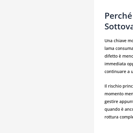
Perché
Sottov
Una chiave mot
lama consumata
difetto è meno
immediata oppu
continuare a u
Il rischio pri
momento meno o
gestire appunt
quando è ancor
rottura compl