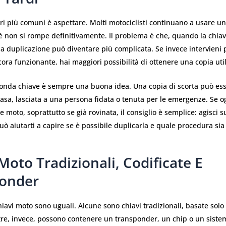
ri più comuni è aspettare. Molti motociclisti continuano a usare u
é non si rompe definitivamente. Il problema è che, quando la chia
la duplicazione può diventare più complicata. Se invece intervieni
cora funzionante, hai maggiori possibilità di ottenere una copia util
onda chiave è sempre una buona idea. Una copia di scorta può es
asa, lasciata a una persona fidata o tenuta per le emergenze. Se o
e moto, soprattutto se già rovinata, il consiglio è semplice: agisci s
uò aiutarti a capire se è possibile duplicarla e quale procedura sia 
Moto Tradizionali, Codificate E
onder
hiavi moto sono uguali. Alcune sono chiavi tradizionali, basate solo 
tre, invece, possono contenere un transponder, un chip o un siste