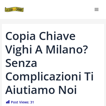
VAI
NAVIGAZIONE
MAI
AL
ARTICOLI
MEN
CONTENUTO
Copia Chiave
Vighi A Milano?
Senza
Complicazioni Ti
Aiutiamo Noi
Post Views:
31