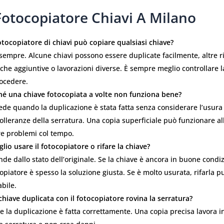
Fotocopiatore Chiavi A Milano
otocopiatore di chiavi può copiare qualsiasi chiave?
sempre. Alcune chiavi possono essere duplicate facilmente, altre 
iche aggiuntive o lavorazioni diverse. È sempre meglio controllare 
rocedere.
hé una chiave fotocopiata a volte non funziona bene?
de quando la duplicazione è stata fatta senza considerare l’usura 
tolleranze della serratura. Una copia superficiale può funzionare all
re problemi col tempo.
lio usare il fotocopiatore o rifare la chiave?
de dallo stato dell’originale. Se la chiave è ancora in buone condizi
opiatore è spesso la soluzione giusta. Se è molto usurata, rifarla p
abile.
hiave duplicata con il fotocopiatore rovina la serratura?
e la duplicazione è fatta correttamente. Una copia precisa lavora in