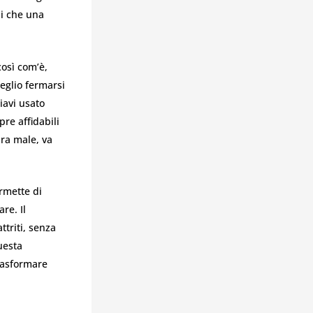
li che una
osì com’è,
eglio fermarsi
iavi usato
re affidabili
ira male, va
rmette di
re. Il
triti, senza
uesta
trasformare