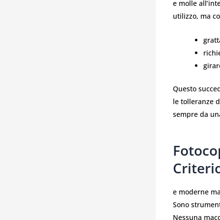
e molle all’in
utilizzo, ma co
gratt
richi
girar
Questo succede
le tolleranze 
sempre da una
Fotocop
Criteri
e moderne mac
Sono strument
Nessuna macch