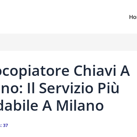
Ho
copiatore Chiavi A
no: Il Servizio Più
dabile A Milano
:
37