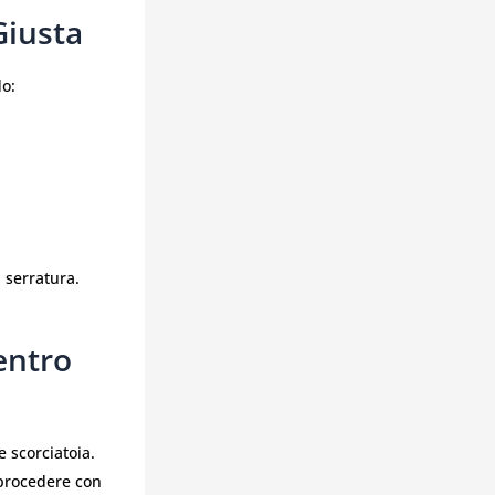
Giusta
do:
 serratura.
entro
 scorciatoia.
 procedere con