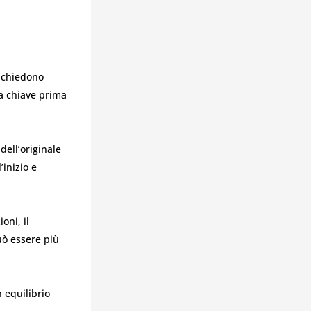
richiedono
la chiave prima
dell’originale
’inizio e
oni, il
uò essere più
 equilibrio