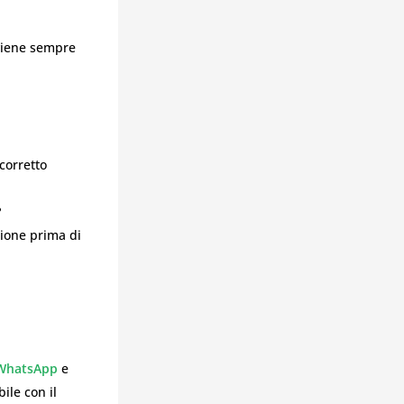
 viene sempre
corretto
?
zione prima di
WhatsApp
e
ile con il