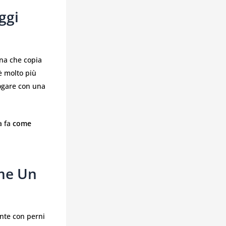
ggi
na che copia
 è molto più
logare con una
a fa
come
me Un
ente con perni