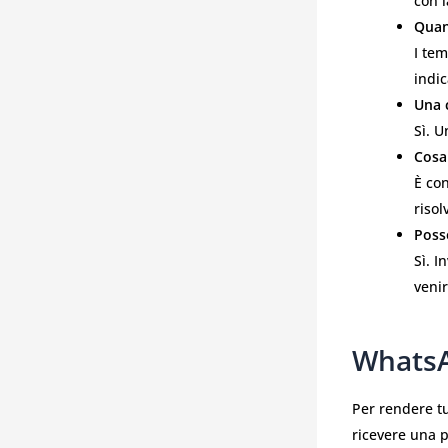
con l
Quan
I tem
indi
Una 
Sì. U
Cosa
È con
risol
Poss
Sì. I
venir
WhatsA
Per rendere tu
ricevere una p