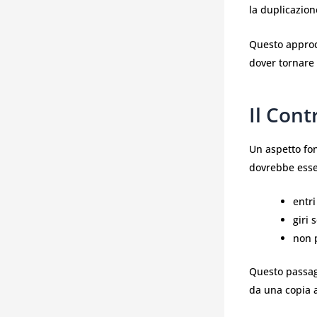
la duplicazione
Questo approcc
dover tornare
Il Cont
Un aspetto fon
dovrebbe esser
entr
giri 
non p
Questo passagg
da una copia a