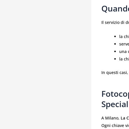
Quando
Il servizio di
la ch
serve
una 
la ch
In questi casi
Fotoco
Special
A Milano,
La C
Ogni chiave vi