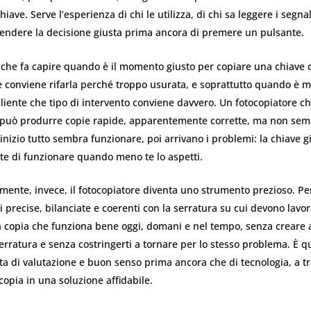
iave. Serve l’esperienza di chi le utilizza, di chi sa leggere i segna
rendere la decisione giusta prima ancora di premere un pulsante.
 che fa capire quando è il momento giusto per copiare una chiave c
 conviene rifarla perché troppo usurata, e soprattutto quando è m
cliente che tipo di intervento conviene davvero. Un fotocopiatore ch
o può produrre copie rapide, apparentemente corrette, ma non semp
’inizio tutto sembra funzionare, poi arrivano i problemi: la chiave g
te di funzionare quando meno te lo aspetti.
mente, invece, il fotocopiatore diventa uno strumento prezioso. Pe
i precise, bilanciate e coerenti con la serratura su cui devono lavora
a copia che funziona bene oggi, domani e nel tempo, senza creare at
serratura e senza costringerti a tornare per lo stesso problema. È q
tta di valutazione e buon senso prima ancora che di tecnologia, a 
opia in una soluzione affidabile.