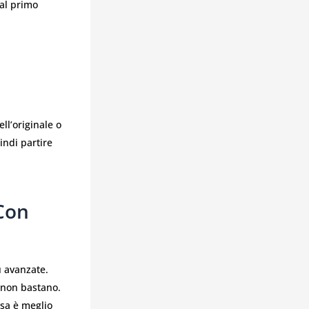
 al primo
ll’originale o
indi partire
 Con
ù avanzate.
 non bastano.
sa è meglio