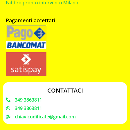
Fabbro pronto intervento Milano
Pagamenti accettati
CONTATTACI
349 3863811
349 3863811
chiavicodificate@gmail.com