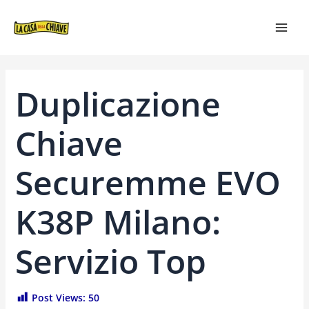
VAI
NAVIGAZIONE
MAI
AL
ARTICOLI
MEN
CONTENUTO
Duplicazione
Chiave
Securemme EVO
K38P Milano:
Servizio Top
Post Views:
50