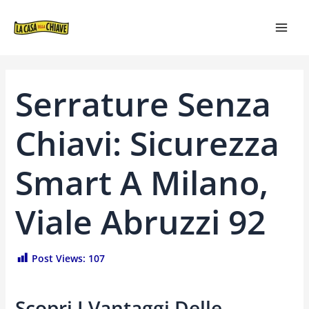
VAI
NAVIGAZIONE
MAI
AL
ARTICOLI
MEN
CONTENUTO
Serrature Senza
Chiavi: Sicurezza
Smart A Milano,
Viale Abruzzi 92
Post Views:
107
Scopri I Vantaggi Delle