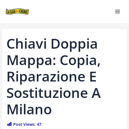
VAI
NAVIGAZIONE
MAI
AL
ARTICOLI
MEN
CONTENUTO
Chiavi Doppia
Mappa: Copia,
Riparazione E
Sostituzione A
Milano
Post Views:
47