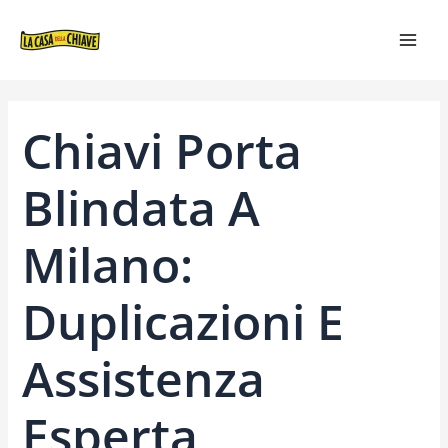
VAI
NAVIGAZIONE
MAI
AL
ARTICOLI
MEN
CONTENUTO
Chiavi Porta
Blindata A
Milano:
Duplicazioni E
Assistenza
Esperta