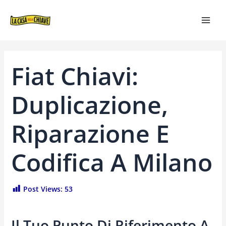
VAI
NAVIGAZIONE
MAI
AL
ARTICOLI
MEN
CONTENUTO
Fiat Chiavi:
Duplicazione,
Riparazione E
Codifica A Milano
Post Views:
53
Il Tuo Punto Di Riferimento A