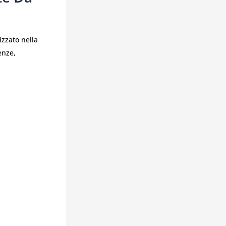
izzato nella
nze,