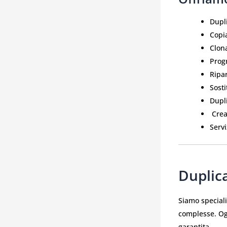
Dupli
Copia
Clon
Prog
Ripa
Sosti
Dupli
️ Cre
Servi
Duplica
Siamo speciali
complesse. Og
garantita.