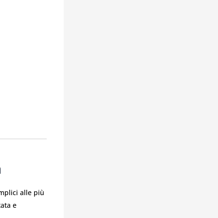
a
mplici alle più
tata e