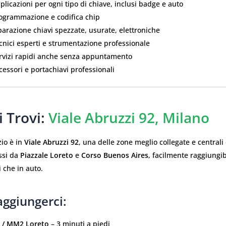
licazioni per ogni tipo di chiave, inclusi badge e auto
ogrammazione e codifica chip
arazione chiavi spezzate, usurate, elettroniche
cnici esperti e strumentazione professionale
rvizi rapidi anche senza appuntamento
essori e portachiavi professionali
 Trovi:
Viale Abruzzi 92, Milano
zio è in
Viale Abruzzi 92
, una delle zone meglio collegate e centrali 
ssi da
Piazzale Loreto
e
Corso Buenos Aires
, facilmente raggiungibi
 che in auto.
ggiungerci:
/ MM2 Loreto
– 3 minuti a piedi