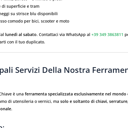
 di superficie e tram
eggi su strisce blu disponibili
esso comodo per bici, scooter e moto
dal
lunedì al sabato
. Contattaci via WhatsApp al
+39 349 3863811
pe
rti con il tuo duplicato.
ipali Servizi Della Nostra Ferrame
 Chiave è una
ferramenta specializzata esclusivamente nel mondo d
mo di utensileria o vernici, ma
solo e soltanto di chiavi, serrature
sonale
.
o: