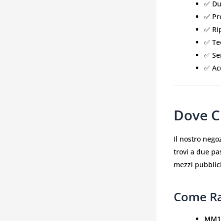
✅ Dup
✅ Pr
✅ Rip
✅ Te
✅ Se
✅ Acc
Dove Ci
Il nostro nego
trovi a due pa
mezzi pubblici
Come Ra
MM1 