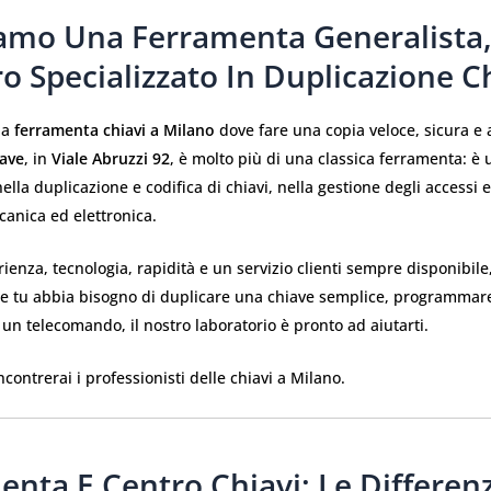
amo Una Ferramenta Generalista
ro Specializzato In Duplicazione C
na
ferramenta chiavi a Milano
dove fare una copia veloce, sicura e 
iave
, in
Viale Abruzzi 92
, è molto più di una classica ferramenta: è 
ella duplicazione e codifica di chiavi, nella gestione degli accessi e
anica ed elettronica.
rienza, tecnologia, rapidità e un servizio clienti sempre disponibile
he tu abbia bisogno di duplicare una chiave semplice, programmar
 un telecomando, il nostro laboratorio è pronto ad aiutarti.
ncontrerai i professionisti delle chiavi a Milano.
enta E Centro Chiavi: Le Differen