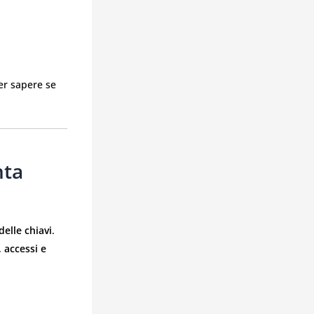
r sapere se
nta
elle chiavi
.
, accessi e