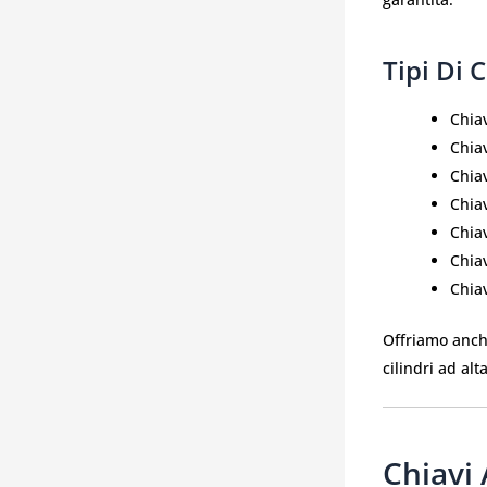
Tipi Di 
Chia
Chiav
Chia
Chia
Chiav
Chia
Chiav
Offriamo anc
cilindri ad alt
Chiavi 