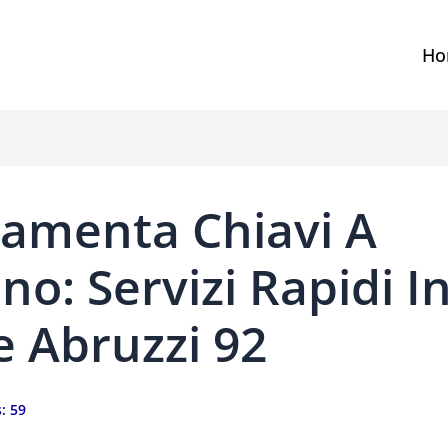
Ho
ramenta Chiavi A
no: Servizi Rapidi I
e Abruzzi 92
:
59