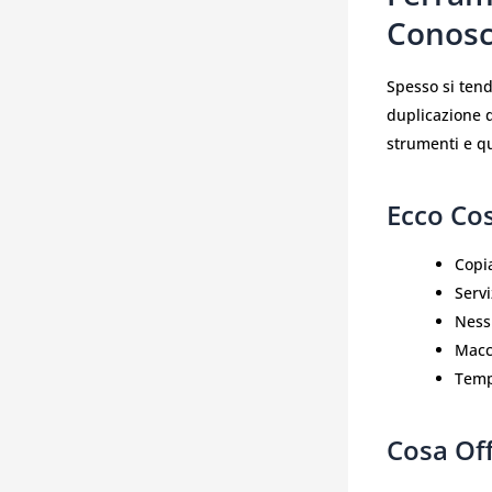
Conosc
Spesso si ten
duplicazione di
strumenti e qu
Ecco Co
Copi
Servi
Ness
Macc
Temp
Cosa Off