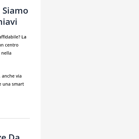
, Siamo
hiavi
affidabile?
La
un centro
 nella
, anche via
e una smart
ze Da