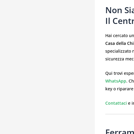
Non Si
Il Cent
Hai cercato u
Casa della Ch
specializzato n
sicurezza mecc
Qui trovi espe
WhatsApp
. C
key o riparare
Contattaci
e i
Ferram