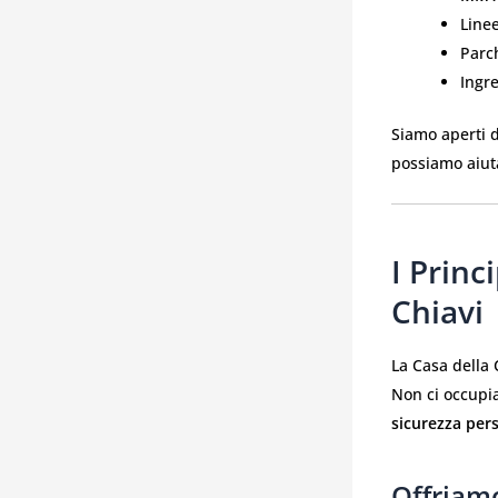
Linee
Parch
Ingr
Siamo aperti 
possiamo aiuta
I Princ
Chiavi
La Casa della
Non ci occupia
sicurezza per
Offriam