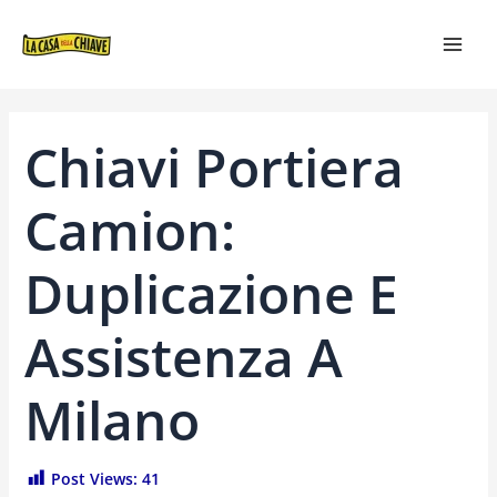
VAI
NAVIGAZIONE
MAI
AL
ARTICOLI
MEN
CONTENUTO
Chiavi Portiera
Camion:
Duplicazione E
Assistenza A
Milano
Post Views:
41