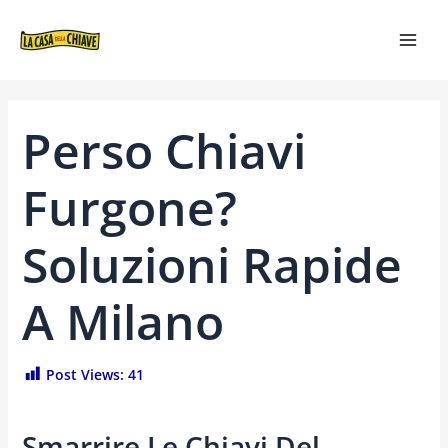
VAI
NAVIGAZIONE
MAI
AL
ARTICOLI
MEN
CONTENUTO
Perso Chiavi
Furgone?
Soluzioni Rapide
A Milano
Post Views:
41
Smarrire Le Chiavi Del