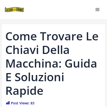
VAI
NAVIGAZIONE
MAI
AL
ARTICOLI
MEN
CONTENUTO
Come Trovare Le
Chiavi Della
Macchina: Guida
E Soluzioni
Rapide
Post Views:
83