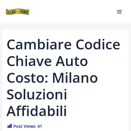
VAI
NAVIGAZIONE
MAI
AL
ARTICOLI
MEN
CONTENUTO
Cambiare Codice
Chiave Auto
Costo: Milano
Soluzioni
Affidabili
Post Views:
41