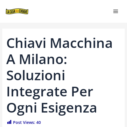
VAI
NAVIGAZIONE
MAI
AL
ARTICOLI
MEN
CONTENUTO
Chiavi Macchina
A Milano:
Soluzioni
Integrate Per
Ogni Esigenza
Post Views:
40