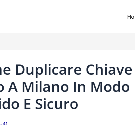
Ho
e Duplicare Chiave
o A Milano In Modo
do E Sicuro
:
41