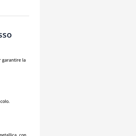
sso
 garantire la
icolo.
metallica, con