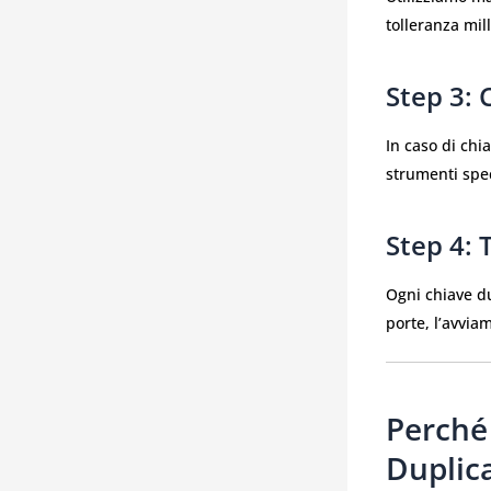
tolleranza mil
Step 3: 
In caso di chi
strumenti spec
Step 4: 
Ogni chiave du
porte, l’avvia
Perché 
Duplic