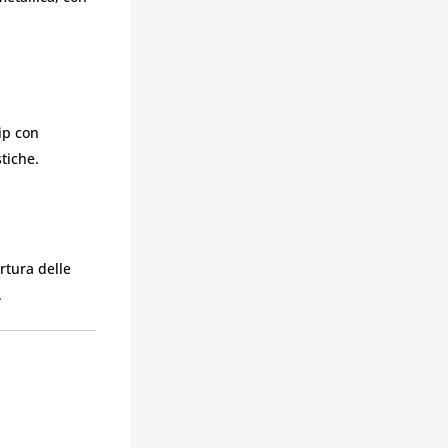
ip con
stiche.
rtura delle
.