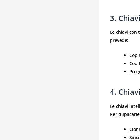
3. Chia
Le chiavi con 
prevede:
Copia
Codif
Prog
4. Chiav
Le
chiavi intel
Per duplicarle
Clona
Sincr