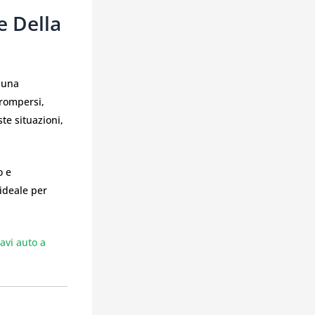
e Della
 una
 rompersi,
te situazioni,
o e
 ideale per
avi auto a