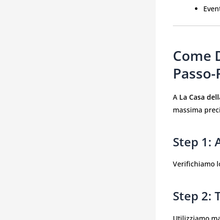
Event
Come D
Passo-
A
La Casa dell
massima precis
Step 1: 
Verifichiamo lo
Step 2: 
Utilizziamo ma