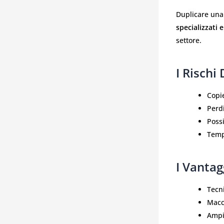
Duplicare una
specializzati 
settore.
I Rischi
Copie
Perdi
Possi
Tempi
I Vantag
Tecni
Macch
Ampi