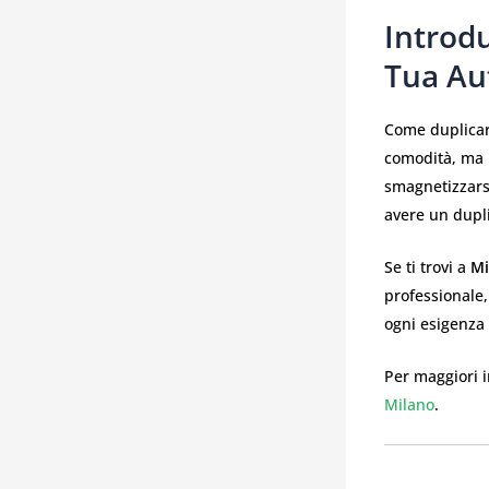
Introd
Tua Au
Come duplicar
comodità, ma u
smagnetizzarsi
avere un dupli
Se ti trovi a
Mi
professionale
ogni esigenza 
Per maggiori i
Milano
.