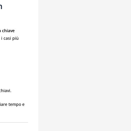
n
 chiave
 i casi più
hiavi.
miare tempo e