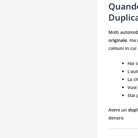
Quando
Duplic
Molti automobi
originale
, ma 
comuni in cui
Hai s
L’aut
La ch
Vuoi
Stai 
Avere un
dupl
denaro.