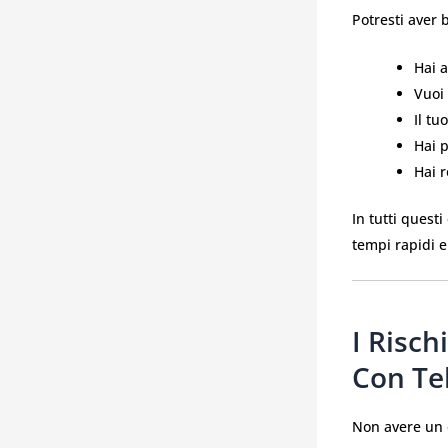
Potresti aver 
Hai a
Vuoi
Il t
Hai p
Hai r
In tutti questi
tempi rapidi e
I Risch
Con T
Non avere un 