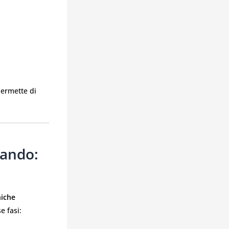
permette di
mando:
niche
se fasi: