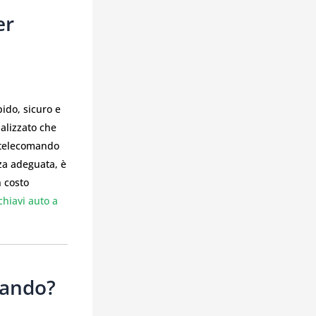
er
pido, sicuro e
ializzato che
n telecomando
za adeguata, è
n costo
chiavi auto a
mando?