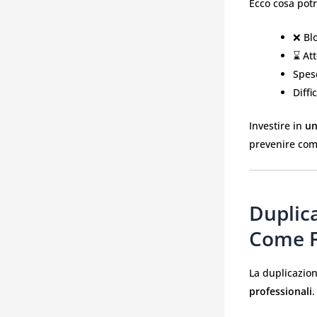
Ecco cosa potr
❌ Bl
⌛ Att
Spes
Diffi
Investire in
un
prevenire comp
Duplic
Come F
La duplicazio
professionali