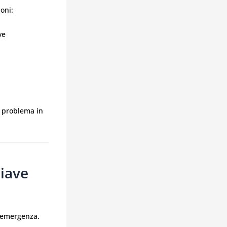
oni:
ve
il problema in
hiave
i emergenza.