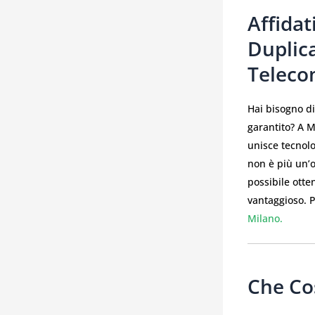
Affidat
Duplic
Telec
Hai bisogno d
garantito? A M
unisce tecnol
non è più un’o
possibile otte
vantaggioso. P
Milano.
Che Co