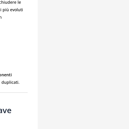
chiudere le
i più evoluti
n
nenti
duplicati.
ave