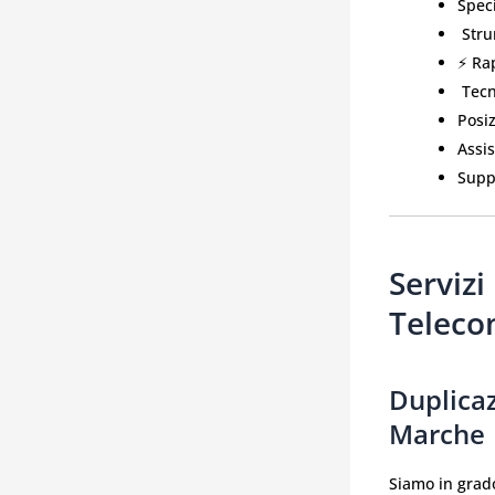
Speci
️ Str
⚡ Rap
‍ Tec
Posi
Assi
Supp
Servizi
Telec
Duplica
Marche
Siamo in grad