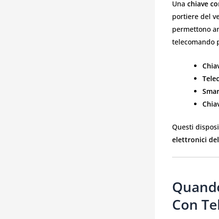
Una
chiave c
portiere del v
permettono anc
telecomando p
Chia
Tele
Smar
Chiav
Questi dispos
elettronici del
Quando
Con T