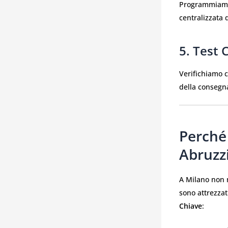
Programmiamo
centralizzata 
5. Test
Verifichiamo 
della consegn
Perché 
Abruzz
A Milano non m
sono attrezzat
Chiave
: