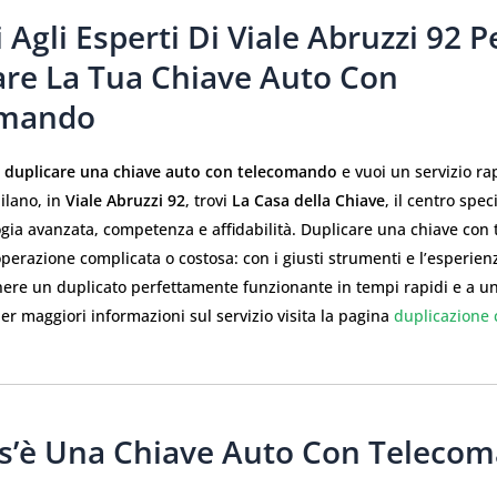
i Agli Esperti Di Viale Abruzzi 92 P
are La Tua Chiave Auto Con
omando
i
duplicare una chiave auto con telecomando
e vuoi un servizio ra
ilano, in
Viale Abruzzi 92
, trovi
La Casa della Chiave
, il centro spec
ogia avanzata, competenza e affidabilità. Duplicare una chiave co
perazione complicata o costosa: con i giusti strumenti e l’esperien
nere un duplicato perfettamente funzionante in tempi rapidi e a u
er maggiori informazioni sul servizio visita la pagina
duplicazione 
s’è Una Chiave Auto Con Teleco