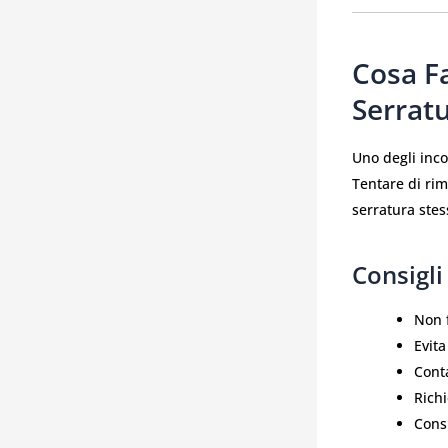
Cosa F
Serrat
Uno degli incon
Tentare di rim
serratura stes
Consigli
Non f
Evita
Conta
Richi
Consi