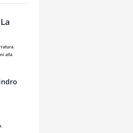
 La
rratura.
ni alla
lindro
a.