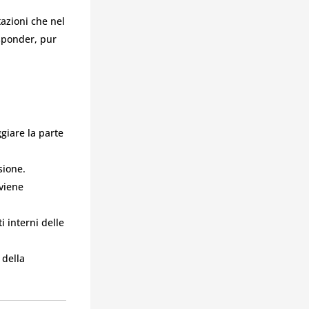
tazioni che nel
sponder, pur
.
giare la parte
sione.
 viene
i interni delle
 della