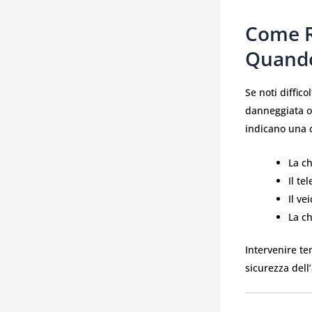
Come R
Quando
Se noti diffico
danneggiata o 
indicano una 
La ch
Il t
Il ve
La ch
Intervenire te
sicurezza dell