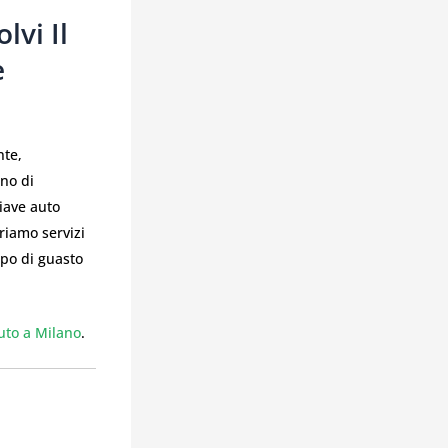
lvi Il
e
nte,
gno di
hiave auto
friamo servizi
ipo di guasto
.
auto a Milano
.