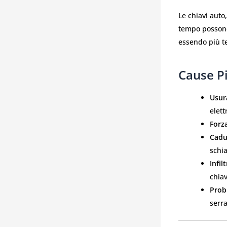
Le chiavi auto
tempo possono
essendo più t
Cause P
Usur
elett
Forza
Cadut
schia
Infil
chiav
Prob
serr