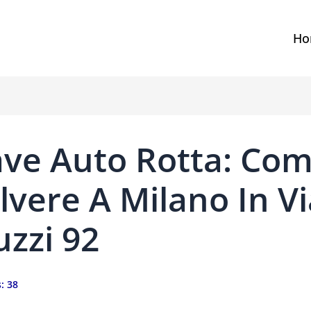
Ho
ave Auto Rotta: Co
lvere A Milano In Vi
zzi 92
:
38