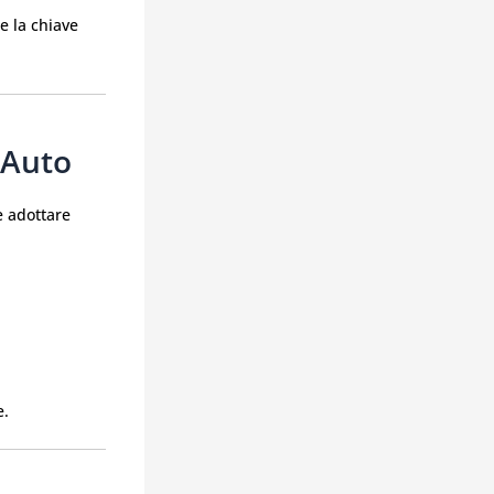
e la chiave
 Auto
e adottare
e.