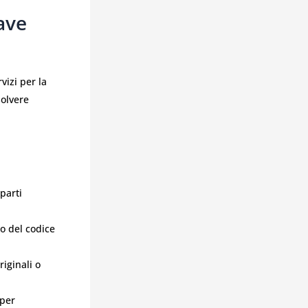
ave
vizi per la
solvere
parti
 del codice
iginali o
 per