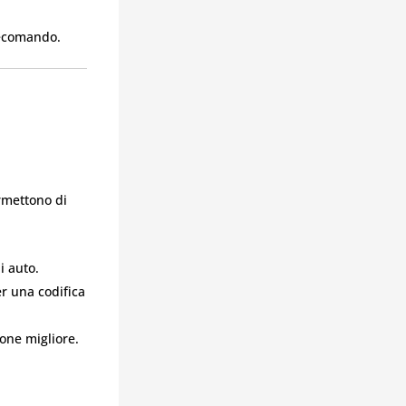
elecomando.
rmettono di
i auto.
r una codifica
one migliore.