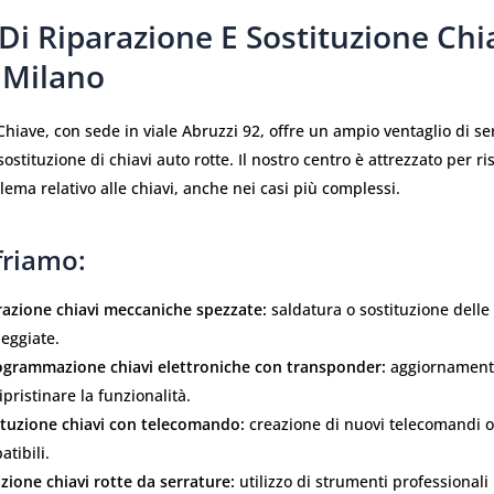
 Di Riparazione E Sostituzione Chi
 Milano
Chiave, con sede in viale Abruzzi 92, offre un ampio ventaglio di ser
ostituzione di chiavi auto rotte. Il nostro centro è attrezzato per ri
lema relativo alle chiavi, anche nei casi più complessi.
friamo:
razione chiavi meccaniche spezzate:
saldatura o sostituzione delle 
eggiate.
ogrammazione chiavi elettroniche con transponder:
aggiornamento
ipristinare la funzionalità.
ituzione chiavi con telecomando:
creazione di nuovi telecomandi or
tibili.
zione chiavi rotte da serrature:
utilizzo di strumenti professionali