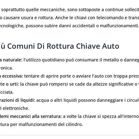
, soprattutto quelle meccaniche, sono sottoposte a continue solleci
 causare usura e rottura. Anche le chiavi con telecomando e tran
ecnologiche, possono subire danni accidentali o malfunzionamenti
iù Comuni Di Rottura Chiave Auto
a naturale:
l’utilizzo quotidiano può consumare il metallo o danneg
ronica.
 eccessiva:
tentare di aprire porte o avviare l’auto con troppa pres
e o urti:
la chiave può rompersi se cade da altezze significative o
cciata.
trazioni di liquidi:
acqua o altri liquidi possono danneggiare i circuit
i elettroniche.
lemi meccanici alla serratura:
a volte la chiave si spezza all’interno
atura per malfunzionamenti del cilindro.