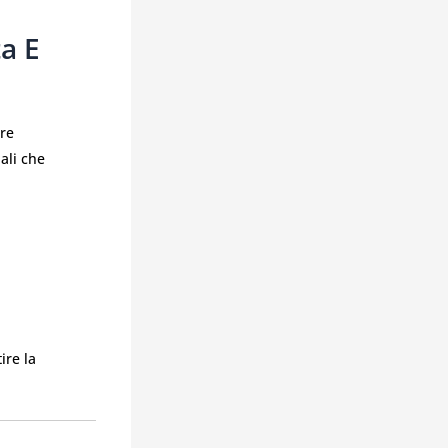
a E
are
ali che
ire la