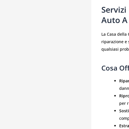
Servizi
Auto A
La Casa della 
riparazione e s
qualsiasi prob
Cosa Of
Ripa
dann
Ripr
per r
Sost
compa
Estra