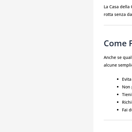
La Casa della 
rotta senza da
Come P
Anche se qualc
alcune semplic
Evita
Non p
Tieni
Richi
Fai d