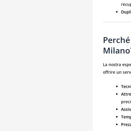
recup
Dupli
Perché 
Milano
La nostra espe
offrire un serv
Tecni
Attr
preci
Assi
Temp
Prezz