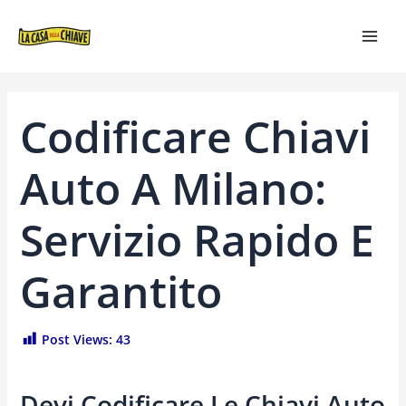
VAI
NAVIGAZIONE
MAI
AL
ARTICOLI
MEN
CONTENUTO
Codificare Chiavi
Auto A Milano:
Servizio Rapido E
Garantito
Post Views:
43
Devi Codificare Le Chiavi Auto