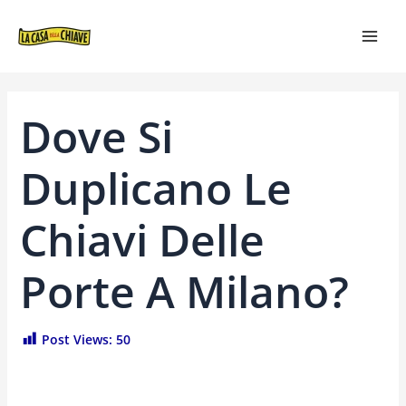
VAI
NAVIGAZIONE
MAI
AL
ARTICOLI
MEN
CONTENUTO
Dove Si
Duplicano Le
Chiavi Delle
Porte A Milano?
Post Views:
50