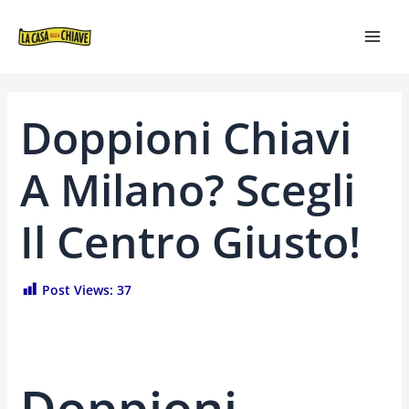
VAI
NAVIGAZIONE
MAI
AL
ARTICOLI
MEN
CONTENUTO
Doppioni Chiavi
A Milano? Scegli
Il Centro Giusto!
Post Views:
37
Doppioni