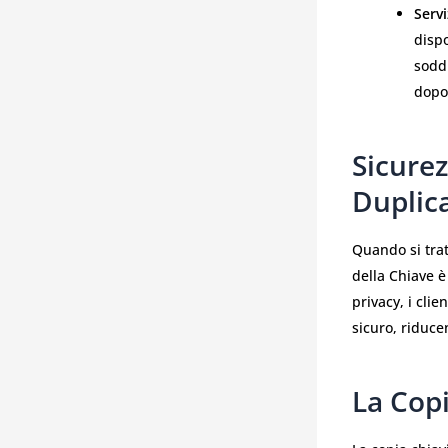
Serv
dispo
sodd
dopo
Sicurez
Duplica
Quando si trat
della Chiave è
privacy, i cli
sicuro, riduce
La Cop