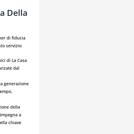
a Della
er di fiducia
to servizio:
nici di La Casa
vanzate dal
ima generazione
 tempo,
sione della
i impegna a
ella chiave