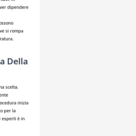
over dipendere
possono
ave si rompa
ratura.
a Della
ma scelta.
ente
ocedura inizia
o per la
 esperti è in