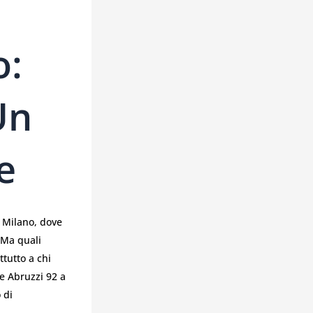
o:
Un
e
e Milano, dove
 Ma quali
ttutto a chi
le Abruzzi 92 a
 di