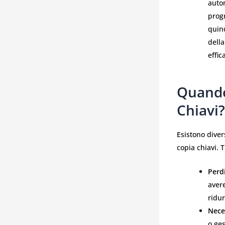
autom
prog
quind
della
effic
Quando
Chiavi?
Esistono diver
copia chiavi. T
Perdi
avere
ridur
Nece
o ges