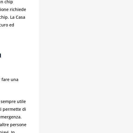
un chip
ione richiede
chip. La Casa
icuro ed
a
r fare una
 sempre utile
ti permette di
 emergenza.
 altre persone
iavi. In