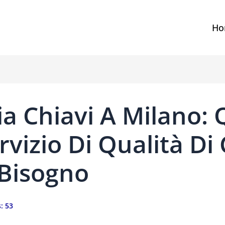
Ho
a Chiavi A Milano: 
ervizio Di Qualità Di
 Bisogno
:
53