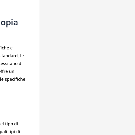
Copia
fiche e
 standard, le
cessitano di
offre un
le specifiche
l tipo di
ali tipi di