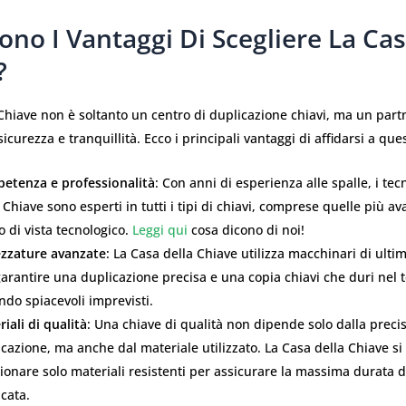
ono I Vantaggi Di Scegliere La Cas
?
Chiave non è soltanto un centro di duplicazione chiavi, ma un partn
icurezza e tranquillità. Ecco i principali vantaggi di affidarsi a ques
etenza e professionalità
: Con anni di esperienza alle spalle, i tec
 Chiave sono esperti in tutti i tipi di chiavi, comprese quelle più a
 di vista tecnologico.
Leggi qui
cosa dicono di noi!
ezzature avanzate
: La Casa della Chiave utilizza macchinari di ult
arantire una duplicazione precisa e una copia chiavi che duri nel
ndo spiacevoli imprevisti.
iali di qualità
: Una chiave di qualità non dipende solo dalla preci
cazione, ma anche dal materiale utilizzato. La Casa della Chiave s
ionare solo materiali resistenti per assicurare la massima durata d
cata.