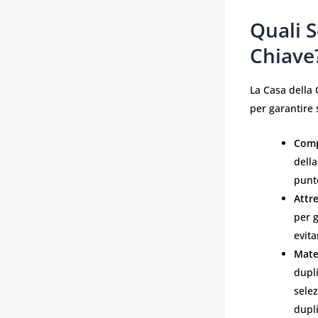
Quali S
Chiave
La Casa della 
per garantire s
Comp
della
punto
Attr
per g
evita
Mater
dupli
selez
dupli