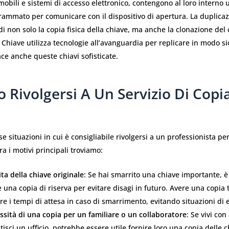
obili e sistemi di accesso elettronico, contengono al loro interno 
rammato per comunicare con il dispositivo di apertura. La duplicaz
i non solo la copia fisica della chiave, ma anche la clonazione del 
 Chiave utilizza tecnologie all’avanguardia per replicare in modo s
ace anche queste chiavi sofisticate.
 Rivolgersi A Un Servizio Di Copi
se situazioni in cui è consigliabile rivolgersi a un professionista pe
ra i motivi principali troviamo:
ta della chiave originale
: Se hai smarrito una chiave importante, è
 una copia di riserva per evitare disagi in futuro. Avere una copia 
re i tempi di attesa in caso di smarrimento, evitando situazioni di
ssità di una copia per un familiare o un collaboratore
: Se vivi con
tisci un ufficio, potrebbe essere utile fornire loro una copia delle ch