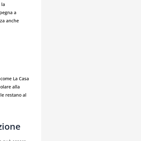
 la
mpegna a
nza anche
le come La Casa
olare alla
ale restano al
zione