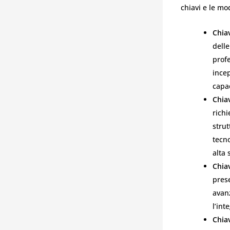
chiavi e le mo
Chia
dell
profe
ince
capac
Chia
rich
stru
tecno
alta 
Chia
pres
avan
l’int
Chia