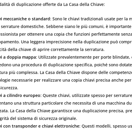
dalità di duplicazione offerte da La Casa della Chiave:
vi meccaniche o standard
: Sono le chiavi tradizionali usate per la
e serrature domestiche. Sebbene siano le più comuni, è importante 
ssionista per ottenere una copia che funzioni perfettamente senza 
ppamento. Una leggera imprecisione nella duplicazione può compr
ità della chiave di aprire correttamente la serratura.
vi a doppia mappa
: Utilizzate prevalentemente per porte blindate,
iedono una procedura di duplicazione specifica, poiché sono dotate
ttura più complessa. La Casa della Chiave dispone delle competenze
logie necessarie per realizzare una copia chiavi precisa anche per
sicurezza.
vi a cilindro europeo
: Queste chiavi, utilizzate spesso per serrature
entano una struttura particolare che necessita di una macchina dup
zata. La Casa della Chiave garantisce una duplicazione precisa, p
egrità del sistema di sicurezza originale.
vi con transponder e chiavi elettroniche
: Questi modelli, spesso us