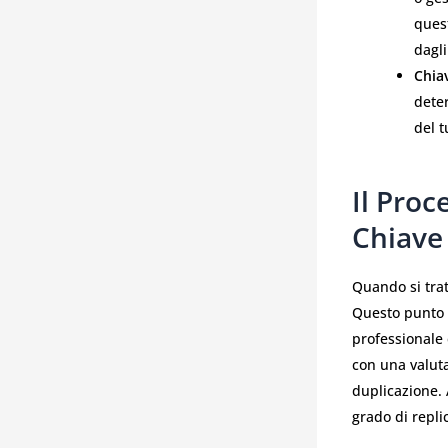
ques
dagli 
Chia
deter
del t
Il Proc
Chiave
Quando si trat
Questo punto v
professionale 
con una valuta
duplicazione. 
grado di repli